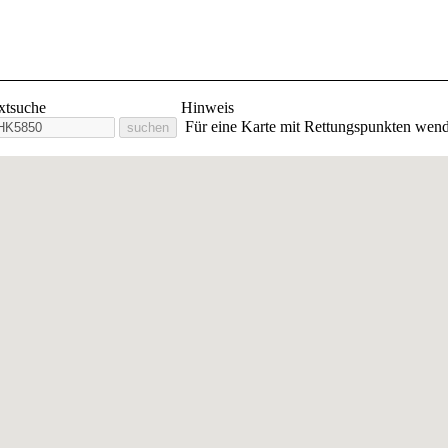
lige Feuerwehr Stadt Orlam
extsuche
Hinweis
Für eine Karte mit Rettungspunkten wend