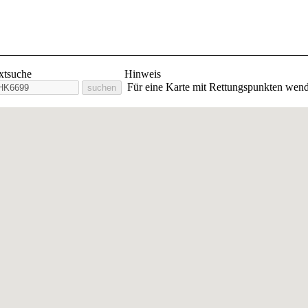
lige Feuerwehr Stadt Orlam
extsuche
Hinweis
Für eine Karte mit Rettungspunkten wend