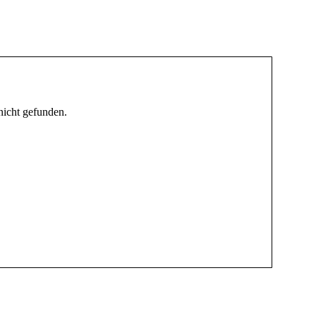
uerwehr Stadt Orlamünde
nicht gefunden.