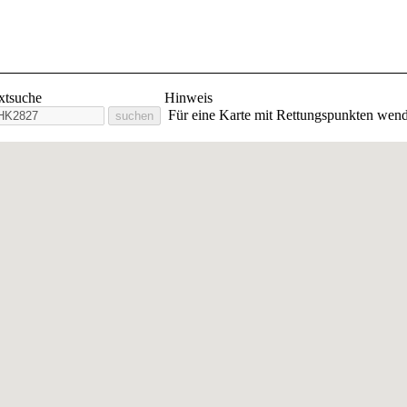
lige Feuerwehr Stadt Orlam
extsuche
Hinweis
Für eine Karte mit Rettungspunkten wend