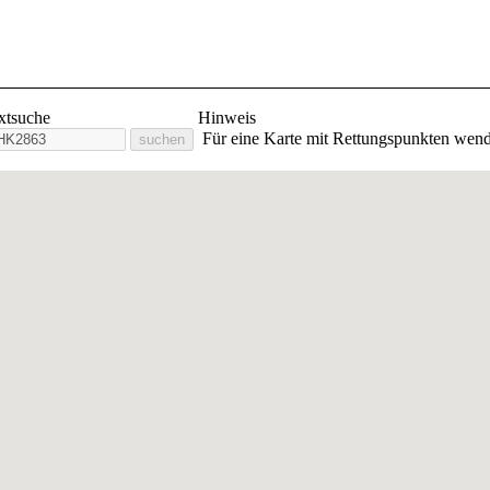
lige Feuerwehr Stadt Orlam
extsuche
Hinweis
Für eine Karte mit Rettungspunkten wend