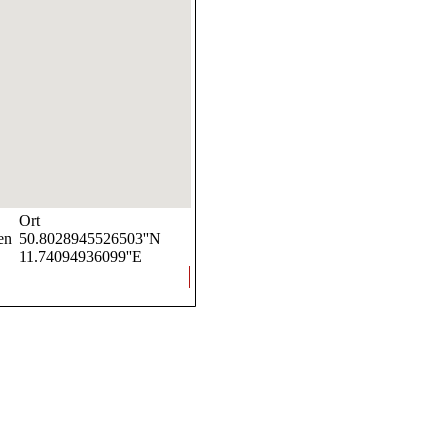
Ort
en
50.8028945526503''N
11.74094936099''E