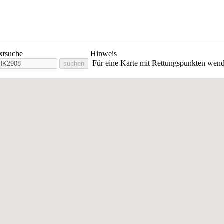
lige Feuerwehr Stadt Orlam
extsuche
Hinweis
Für eine Karte mit Rettungspunkten wend