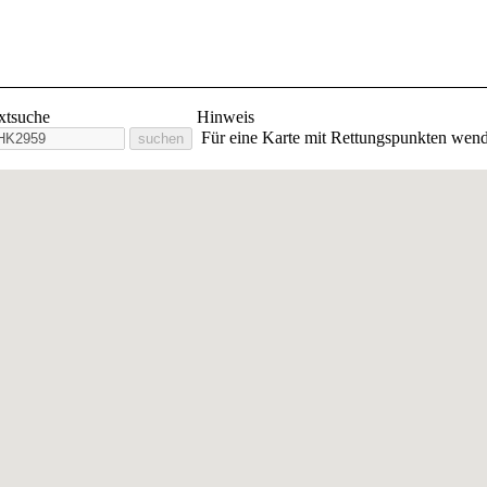
lige Feuerwehr Stadt Orlam
extsuche
Hinweis
Für eine Karte mit Rettungspunkten wend