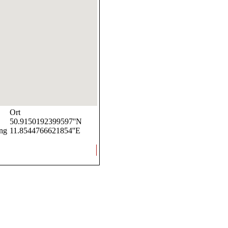
Ort
50.9150192399597''N
ang
11.8544766621854''E