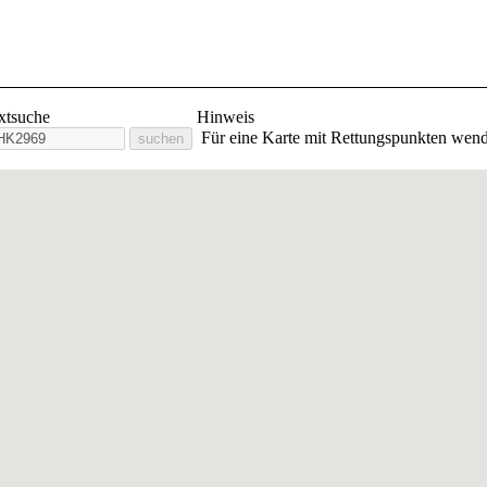
lige Feuerwehr Stadt Orlam
extsuche
Hinweis
Für eine Karte mit Rettungspunkten wend