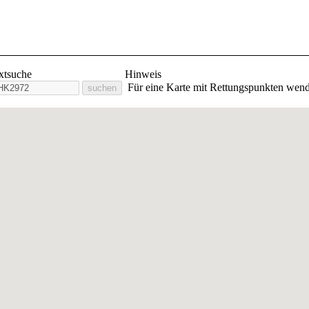
lige Feuerwehr Stadt Orlam
extsuche
Hinweis
Für eine Karte mit Rettungspunkten wend