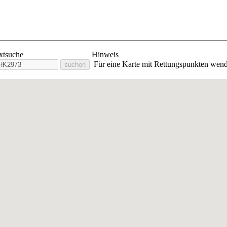
lige Feuerwehr Stadt Orlam
extsuche
Hinweis
Für eine Karte mit Rettungspunkten wend