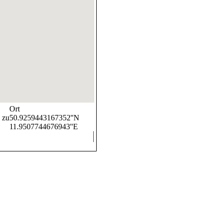
Ort
 zu
50.9259443167352''N
11.9507744676943''E