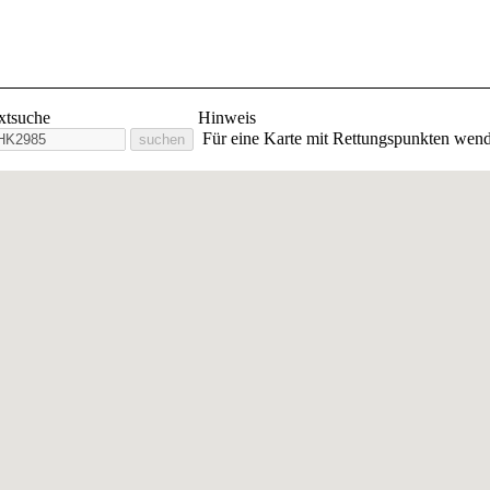
lige Feuerwehr Stadt Orlam
extsuche
Hinweis
Für eine Karte mit Rettungspunkten wend