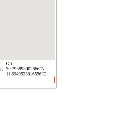
Ort
eg
50.793898002666''N
11.6949523816556''E