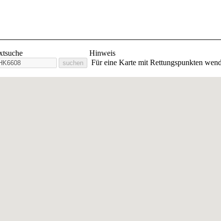
lige Feuerwehr Stadt Orlam
extsuche
Hinweis
Für eine Karte mit Rettungspunkten wend