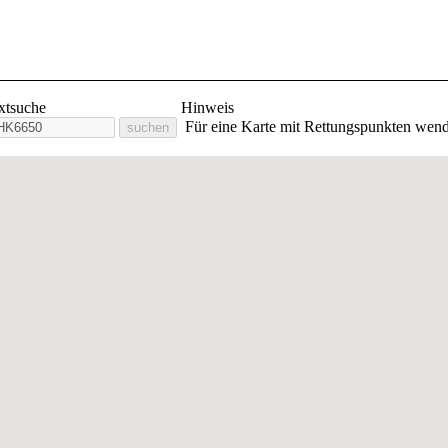
lige Feuerwehr Stadt Orlam
extsuche
Hinweis
Für eine Karte mit Rettungspunkten wend